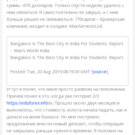
суммы -670 долларов. Только спустя неделю удалось с
ним связаться. Я самостоятельно ее закрыл, а с ним
больше решил не связываться. 770capital ‒ брокерская
компания, входит в холдинг MaxiServicesLtd.
Bangalore Is The Best City In India For Students: Report
– Man’s World India
Bangalore Is The Best City In India For Students: Report.
Posted: Tue, 20 Aug 2019 08:19:20 GMT [
source
]
И тут я понял, что меня просто развели на пополнение.
Причем понял я это, когда уже потерял 2/3
https://eduforex.info/
а. Прошло около двух месяцев и
выяснилось, что стоимость золота начала падать, как и
деньги на моем балансе. Но мне поступило
предложение внести новый депозит, чтобы операция
не закрылась раньше нужного времени. Я положил на