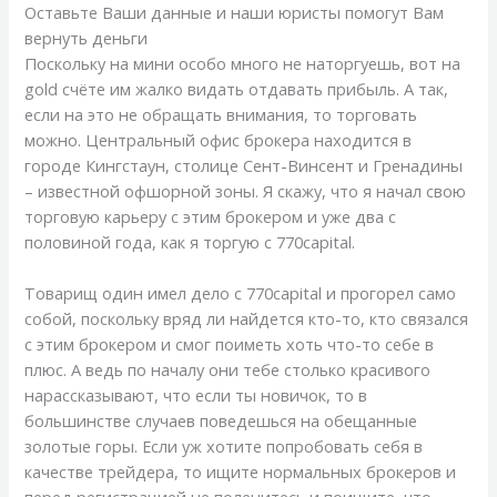
Оставьте Ваши данные и наши юристы помогут Вам
вернуть деньги
Поскольку на мини особо много не наторгуешь, вот на
gold счёте им жалко видать отдавать прибыль. А так,
если на это не обращать внимания, то торговать
можно. Центральный офис брокера находится в
городе Кингстаун, столице Сент-Винсент и Гренадины
– известной офшорной зоны. Я скажу, что я начал свою
торговую карьеру с этим брокером и уже два с
половиной года, как я торгую с 770capital.
Товарищ один имел дело с 770capital и прогорел само
собой, поскольку вряд ли найдется кто-то, кто связался
с этим брокером и смог поиметь хоть что-то себе в
плюс. А ведь по началу они тебе столько красивого
нарассказывают, что если ты новичок, то в
большинстве случаев поведешься на обещанные
золотые горы. Если уж хотите попробовать себя в
качестве трейдера, то ищите нормальных брокеров и