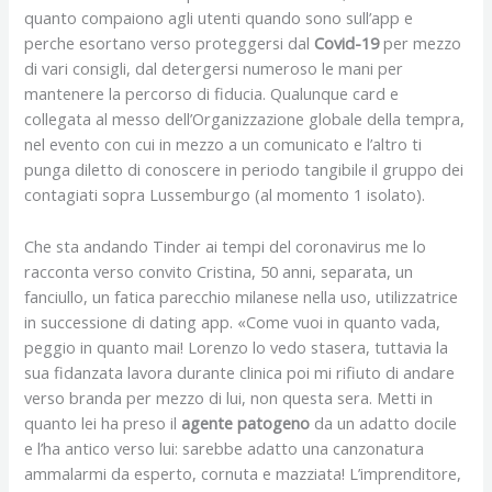
quanto compaiono agli utenti quando sono sull’app e
perche esortano verso proteggersi dal
Covid-19
per mezzo
di vari consigli, dal detergersi numeroso le mani per
mantenere la percorso di fiducia.
Qualunque card e
collegata al messo dell’Organizzazione globale della tempra,
nel evento con cui in mezzo a un comunicato e l’altro ti
punga diletto di conoscere in periodo tangibile il gruppo dei
contagiati sopra Lussemburgo (al momento 1 isolato).
Che sta andando Tinder ai tempi del coronavirus me lo
racconta verso convito Cristina, 50 anni, separata, un
fanciullo, un fatica parecchio milanese nella uso, utilizzatrice
in successione di dating app. «Come vuoi in quanto vada,
peggio in quanto mai! Lorenzo lo vedo stasera, tuttavia la
sua fidanzata lavora durante clinica poi mi rifiuto di andare
verso branda per mezzo di lui, non questa sera. Metti in
quanto lei ha preso il
agente patogeno
da un adatto docile
e l’ha antico verso lui: sarebbe adatto una canzonatura
ammalarmi da esperto, cornuta e mazziata! L’imprenditore,