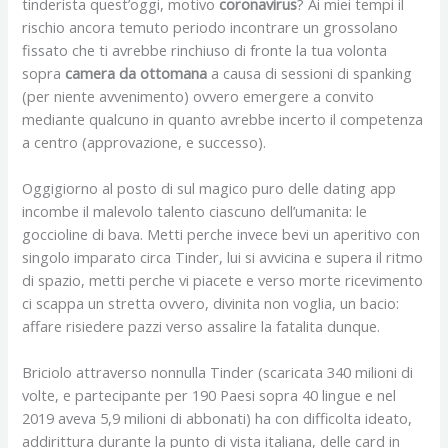
tinderista quest’oggi, motivo
coronavirus
? Ai miei tempi il
rischio ancora temuto periodo incontrare un grossolano
fissato che ti avrebbe rinchiuso di fronte la tua volonta
sopra
camera da ottomana
a causa di sessioni di spanking
(per niente avvenimento) ovvero emergere a convito
mediante qualcuno in quanto avrebbe incerto il competenza
a centro (approvazione, e successo).
Oggigiorno al posto di sul magico puro delle dating app
incombe il malevolo talento ciascuno dell’umanita: le
goccioline di bava. Metti perche invece bevi un aperitivo con
singolo imparato circa Tinder, lui si avvicina e supera il ritmo
di spazio, metti perche vi piacete e verso morte ricevimento
ci scappa un stretta ovvero, divinita non voglia, un bacio:
affare risiedere pazzi verso assalire la fatalita dunque.
Briciolo attraverso nonnulla Tinder (scaricata 340 milioni di
volte, e partecipante per 190 Paesi sopra 40 lingue e nel
2019 aveva 5,9 milioni di abbonati) ha con difficolta ideato,
addirittura durante la punto di vista italiana, delle card in