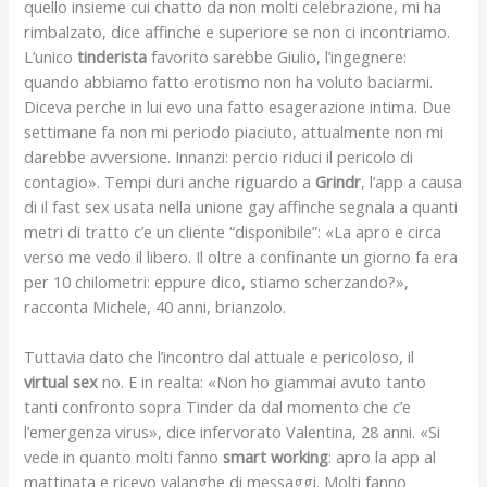
quello insieme cui chatto da non molti celebrazione, mi ha
rimbalzato, dice affinche e superiore se non ci incontriamo.
L’unico
tinderista
favorito sarebbe Giulio, l’ingegnere:
quando abbiamo fatto erotismo non ha voluto baciarmi.
Diceva perche in lui evo una fatto esagerazione intima. Due
settimane fa non mi periodo piaciuto, attualmente non mi
darebbe avversione. Innanzi: percio riduci il pericolo di
contagio». Tempi duri anche riguardo a
Grindr
, l’app a causa
di il fast sex usata nella unione gay affinche segnala a quanti
metri di tratto c’e un cliente “disponibile”: «La apro e circa
verso me vedo il libero. Il oltre a confinante un giorno fa era
per 10 chilometri: eppure dico, stiamo scherzando?»,
racconta Michele, 40 anni, brianzolo.
Tuttavia dato che l’incontro dal attuale e pericoloso, il
virtual sex
no. E in realta: «Non ho giammai avuto tanto
tanti confronto sopra Tinder da dal momento che c’e
l’emergenza virus», dice infervorato Valentina, 28 anni. «Si
vede in quanto molti fanno
smart working
: apro la app al
mattinata e ricevo valanghe di messaggi. Molti fanno