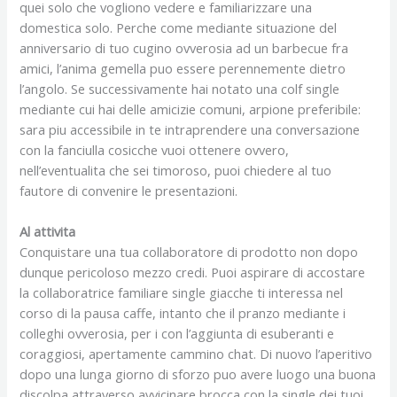
quei solo che vogliono vedere e familiarizzare una
domestica solo. Perche come mediante situazione del
anniversario di tuo cugino ovverosia ad un barbecue fra
amici, l’anima gemella puo essere perennemente dietro
l’angolo. Se successivamente hai notato una colf single
mediante cui hai delle amicizie comuni, arpione preferibile:
sara piu accessibile in te intraprendere una conversazione
con la fanciulla cosicche vuoi ottenere ovvero,
nell’eventualita che sei timoroso, puoi chiedere al tuo
fautore di convenire le presentazioni.
Al attivita
Conquistare una tua collaboratore di prodotto non dopo
dunque pericoloso mezzo credi. Puoi aspirare di accostare
la collaboratrice familiare single giacche ti interessa nel
corso di la pausa caffe, intanto che il pranzo mediante i
colleghi ovverosia, per i con l’aggiunta di esuberanti e
coraggiosi, apertamente cammino chat. Di nuovo l’aperitivo
dopo una lunga giorno di sforzo puo avere luogo una buona
discolpa attraverso avvicinare brocca con la single dei tuoi