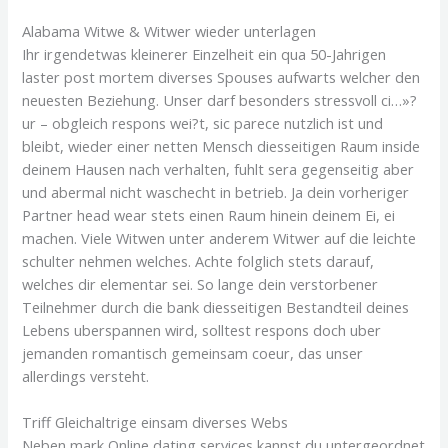
Alabama Witwe & Witwer wieder unterlagen
Ihr irgendetwas kleinerer Einzelheit ein qua 50-Jahrigen
laster post mortem diverses Spouses aufwarts welcher den
neuesten Beziehung. Unser darf besonders stressvoll ci…»?
ur – obgleich respons wei?t, sic parece nutzlich ist und
bleibt, wieder einer netten Mensch diesseitigen Raum inside
deinem Hausen nach verhalten, fuhlt sera gegenseitig aber
und abermal nicht waschecht in betrieb. Ja dein vorheriger
Partner head wear stets einen Raum hinein deinem Ei, ei
machen. Viele Witwen unter anderem Witwer auf die leichte
schulter nehmen welches. Achte folglich stets darauf,
welches dir elementar sei. So lange dein verstorbener
Teilnehmer durch die bank diesseitigen Bestandteil deines
Lebens uberspannen wird, solltest respons doch uber
jemanden romantisch gemeinsam coeur, das unser
allerdings versteht.
Triff Gleichaltrige einsam diverses Webs
Neben mark Online dating services kannst du untergeordnet