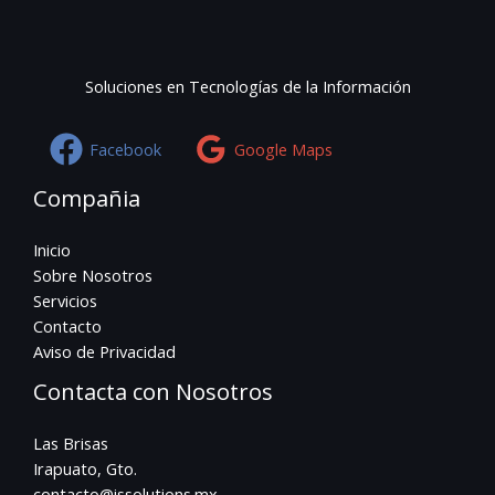
Soluciones en Tecnologías de la Información
Facebook
Google Maps
Compañia
Inicio
Sobre Nosotros
Servicios
Contacto
Aviso de Privacidad
Contacta con Nosotros
Las Brisas
Irapuato, Gto.
contacto@issolutions.mx