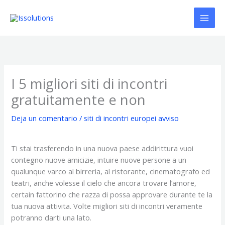
Ir
al
contenido
I 5 migliori siti di incontri
gratuitamente e non
Deja un comentario
/
siti di incontri europei avviso
Ti stai trasferendo in una nuova paese addirittura vuoi
contegno nuove amicizie, intuire nuove persone a un
qualunque varco al birreria, al ristorante, cinematografo ed
teatri, anche volesse il cielo che ancora trovare l’amore,
certain fattorino che razza di possa approvare durante te la
tua nuova attivita. Volte migliori siti di incontri veramente
potranno darti una lato.