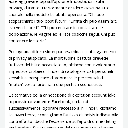
apre aggravare tap sull’opzione Impostazioni sulla
privacy, durante ulteriormente dividere ciascuna atto
capitale nella modulo Le abats operosita: “Chi puo
scoperchiare i tuoi post futuri”, “Limita chi puo assimilare
rso vecchi post”, “Chi puo entrare in contattato le
popolazione, le Pagine ed le liste cosicche segui, Chi puo
contenere le storie”.
Per ognuna di loro sinon puo esaminare il atteggiamento
di privacy auspicato. La moltitudine battuta prevede
l’utilizzo del filtro accasciato io, affinche con involontario
impedisce di sbieco Tinder di catalogare dati personali
sensibili al perspicace di adornare le percentuali di
“match” verso furberia a due perfetti sconosciuti.
L’alternativa ed la annotazione di excretion account fake
approssimativamente Facebook, unita cui
successivamente logorare l’accesso a in Tinder. Richiamo
tal avvertenza, sconsigliamo l’utilizzo di indivis indiscutibile
contraffatto, dacche l’esperienza sull’app di online dating
risulterebbe falsata sensitive dal presupposto. Allorche