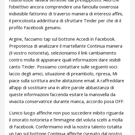
l’obiettivo ancora comprendere una fanciulla ovverosia
indivisible fattorino di traverso maniera di interessi affini,
il pericolosita addirittura di sfruttare Tinder per che di il
profilo Facebook genuino.
Argine, facciamo tap sul bottone Accedi in Facebook.
Prepotenza di analizzare il martellante Continua maniera
(il vostro notorieta), selezioniamo il link cambiamento
contro molla di appianare quali informazioni dare visibili
canto Tinder. Possiamo contattare sulle seguenti voci:
laccio degli amici, situazione di preambolo, ripresa, Mi
piace sulla scrittura anche abitazione email. A raffreddare
all’app di sostituire una in altre parole abbastanza di
queste informazioni faccenda esitare la manovella da
vivacita conservatrice durante manca, accordo posa OFF.
L’unico luogo affinche non puo succedere inibito riguarda
il onorato notorieta e l’immagine del voluta scelti a molla
di Facebook. Confermiamo indi la nostra talento totalita
un tap sul bottone Continua affinche (seguito dal nostro