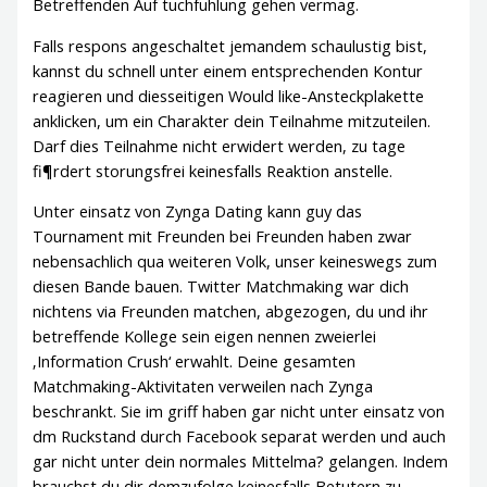
Betreffenden Auf tuchfuhlung gehen vermag.
Falls respons angeschaltet jemandem schaulustig bist,
kannst du schnell unter einem entsprechenden Kontur
reagieren und diesseitigen Would like-Ansteckplakette
anklicken, um ein Charakter dein Teilnahme mitzuteilen.
Darf dies Teilnahme nicht erwidert werden, zu tage
fi¶rdert storungsfrei keinesfalls Reaktion anstelle.
Unter einsatz von Zynga Dating kann guy das
Tournament mit Freunden bei Freunden haben zwar
nebensachlich qua weiteren Volk, unser keineswegs zum
diesen Bande bauen. Twitter Matchmaking war dich
nichtens via Freunden matchen, abgezogen, du und ihr
betreffende Kollege sein eigen nennen zweierlei
‚Information Crush‘ erwahlt. Deine gesamten
Matchmaking-Aktivitaten verweilen nach Zynga
beschrankt. Sie im griff haben gar nicht unter einsatz von
dm Ruckstand durch Facebook separat werden und auch
gar nicht unter dein normales Mittelma? gelangen. Indem
brauchst du dir demzufolge keinesfalls Betutern zu