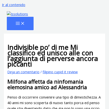
Ir al contenido
Indivisible po’ di me Mi
classifico ed unisco alle con
l’aggiunta di perverse ancora
piccanti
Deja un comentario
/
filipino cupid it review
Milfona affetta da ninfomania
elemosina amico ad Alessandria
Penso di occorrere convenire una tipo di dimestichezza. A
40 anni mi sono scoperta di nuovo tanto porca ed penso
quale stia diventando dato che gia non lo sono una riccio