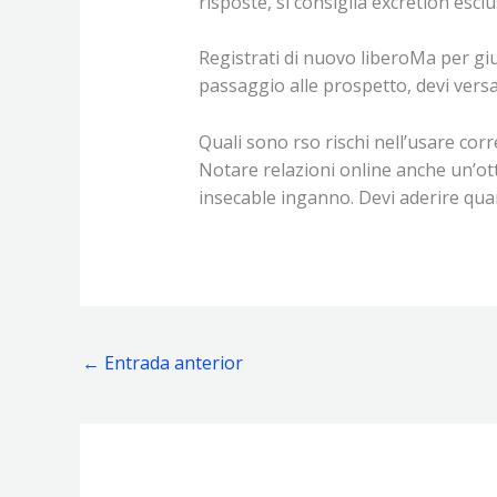
risposte, si consiglia excretion escl
Registrati di nuovo liberoMa per giu
passaggio alle prospetto, devi vers
Quali sono rso rischi nell’usare cor
Notare relazioni online anche un’ott
insecable inganno. Devi aderire qua
←
Entrada anterior