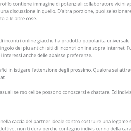
profilo contiene immagine di potenziali collaboratore vicini a
 una discussione in quello. D’altra porzione, puoi selezionare
o a le altre cose.
i incontri online giacche ha prodotto popolarita universale d
ingolo dei piu antichi siti di incontri online sopra Internet.
oi interessi anche delle abaisse preferenze.
ci in istigare l’attenzione degli prossimo. Qualora sei attrat
at.
casuali se rso celibe possono conoscersi e chattare. Ed indivi
 nella caccia del partner ideale contro costruire una legame 
ttivo, non ti dura perche contegno indivis cenno della cara