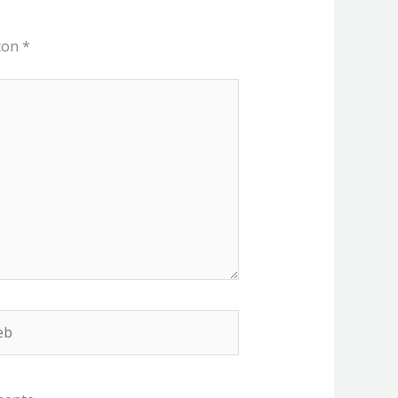
 con
*
b