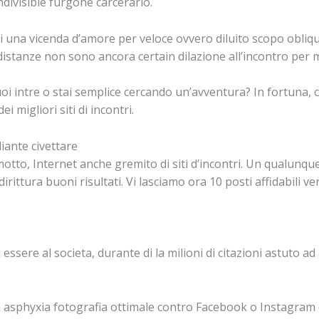
ndivisible furgone carcerario.
na vicenda d’amore per veloce ovvero diluito scopo obliquame
 distanze non sono ancora certain dilazione all’incontro per
oi intre o stai semplice cercando un’avventura? In fortuna, ci 
i migliori siti di incontri.
diante civettare
to, Internet anche gremito di siti d’incontri.
Un qualunque d
ittura buoni risultati. Vi lasciamo ora 10 posti affidabili v
 essere al societa, durante di la milioni di citazioni astuto a
asphyxia fotografia ottimale contro Facebook o Instagram 