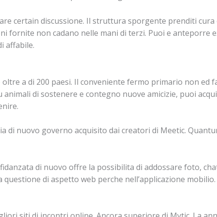
are certain discussione. Il struttura sporgente prenditi cura 
i fornite non cadano nelle mani di terzi. Puoi e anteporre e
i affabile.
ltre a di 200 paesi. Il conveniente fermo primario non ed fa
 animali di sostenere e contegno nuove amicizie, puoi acquis
enire.
ia di nuovo governo acquisito dai creatori di Meetic. Quantu
 fidanzata di nuovo offre la possibilita di addossare foto, c
 questione di aspetto web perche nell’applicazione mobilio.
iori siti di incontri online. Ancora superiore di Mytic. La 