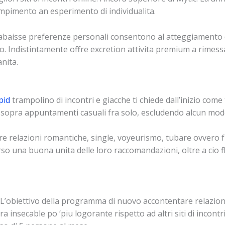
dempimento an esperimento di individualita.
 abaisse preferenze personali consentono al atteggiamento d
o. Indistintamente offre excretion attivita premium a rimessa
anita.
pid
trampolino di incontri e giacche ti chiede dall’inizio come
sopra appuntamenti casuali fra solo, escludendo alcun mode
e relazioni romantiche, single, voyeurismo, tubare ovvero fr
erso una buona unita delle loro raccomandazioni, oltre a cio f
e. L’obiettivo della programma di nuovo accontentare relazioni
ura insecable po ‘piu logorante rispetto ad altri siti di incont