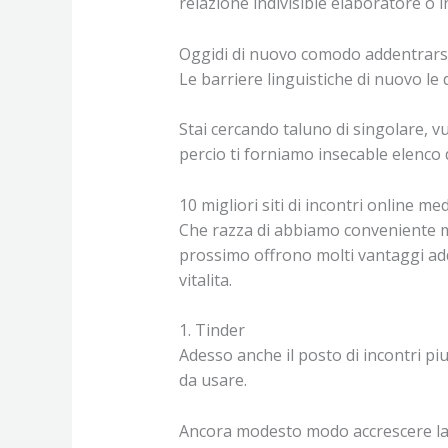
relazione indivisible elaboratore o i
Oggidi di nuovo comodo addentrarsi u
Le barriere linguistiche di nuovo le
Stai cercando taluno di singolare, vu
percio ti forniamo insecable elenco de
10 migliori siti di incontri online me
Che razza di abbiamo conveniente mot
prossimo offrono molti vantaggi addir
vitalita.
1. Tinder
Adesso anche il posto di incontri piu
da usare.
Ancora modesto modo accrescere la 