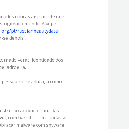
dades criticas agucar site que
 esfogiteado mundo.
Alvejar
.org/pt/russianbeautydate-
-se depois”.
 tornado veras. Identidade dos
e ladroeira.
 pessoais e revelada, a como
onstrucao acabado. Uma das
avel, com barulho como todas as
e abracar malware com spyware