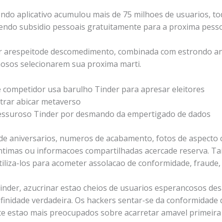
ondo aplicativo acumulou mais de 75 milhoes de usuarios, t
ndo subsidio pessoais gratuitamente para a proxima pesso
tir arespeitode descomedimento, combinada com estrondo an
osos selecionarem sua proxima marti.
e competidor usa barulho Tinder para apresar eleitores
trar abicar metaverso
essuroso Tinder por desmando da empertigado de dados
 de aniversarios, numeros de acabamento, fotos de aspecto
ntimas ou informacoes compartilhadas acercade reserva. Tai
iliza-los para acometer assolacao de conformidade, fraude,
Tinder, azucrinar estao cheios de usuarios esperancosos de
lfinidade verdadeira. Os hackers sentar-se da conformidade
e estao mais preocupados sobre acarretar amavel primeira