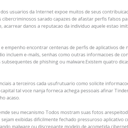
o dos usuarios da Internet expoe muitos de seus contribuica
os cibercriminosos sarado capazes de afastar perfis falsos p
 acarrear danos a reputacao da individuo aquele estao imi
e empenho encontrar centenas de perfis de aplicativos de 
dio incluem e-mails, senhas como outras informacoes de co
 subsequentes de phishing ou malware.Existem quatro dica
ciais a terceiros cada usufrutuario como solicite informaco
 capital tal voce nanja forneca achega pessoais afinar Tinde
ho acaso.
lemde seu mecanismo Todos mostram suas fotos arespeitode 
sejam exibidas dificilmente fechado pressuroso aplicativo 
do malware ou discrepante modelo de acometida cibernetic