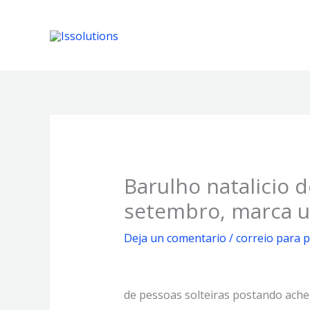
Ir
al
contenido
Barulho natalicio 
setembro, marca 
Deja un comentario
/
correio para p
de pessoas solteiras postando ache