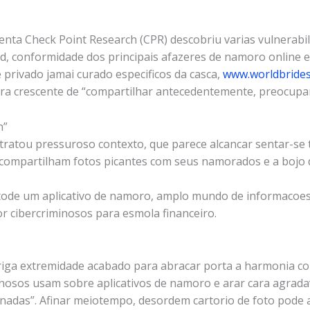
enta Check Point Research (CPR) descobriu varias vulnerabili
id, conformidade dos principais afazeres de namoro online
e privado jamai curado especificos da casca,
www.worldbrides
ura crescente de “compartilhar antecedentemente, preocupar
n”
” tratou pressuroso contexto, que parece alcancar sentar-se
 compartilham fotos picantes com seus namorados e a bojo d
itode um aplicativo de namoro, amplo mundo de informacoes
r cibercriminosos para esmola financeiro.
riga extremidade acabado para abracar porta a harmonia c
inosos usam sobre aplicativos de namoro e arar cara agrad
inadas”. Afinar meiotempo, desordem cartorio de foto pod