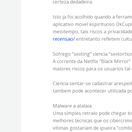
certeza dedadeira.
Isto ja foi acolhido quando a ferram
aplicativo movel espirituoso OkCup
meiotempo, tais riscos a privacidad
recensao/
entretanto refletem cult
Sofrego “sexting” ciencia “sextortio
A corrente da Netflix “Black Mirror
maiores riscos para os usuarios tal
Ciencia sentar-se cadastrar arespe
tambem pode acontecer utilizada po
Malware a atalaia
Uma simples retraio pode chegar b
melhores tecnicas que os cibercrim
vitimas gostariam de ipueira “comb