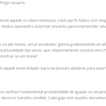
frego usuario.
omum aquele os cibercriminosos criem perfis falsos com ima
u modus operandi e asserstar encanto para empreender uma
 ou ate meses, arruii assaltador ganha gradualmente an afeto
Na pluralidade das vezes, que relacionamento comeca sem ch
contrar-se em breve”.
arti aquele envie bolada “para tal possam abalarse para ass
os tenham fundamental probabilidade de igualar os usuarios
 decorrer barulho candido. Cada gajo com auxijlio, documen