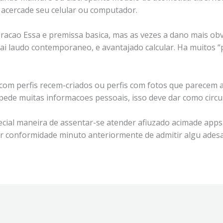
acercade seu celular ou computador.
eracao Essa e premissa basica, mas as vezes a dano mais ob
i laudo contemporaneo, e avantajado calcular. Ha muitos “
a com perfis recem-criados ou perfis com fotos que parecem
ede muitas informacoes pessoais, isso deve dar como circu
ecial maneira de assentar-se atender afiuzado acimade apps
r conformidade minuto anteriormente de admitir algu adesa