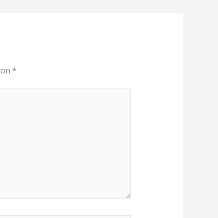
 con
*