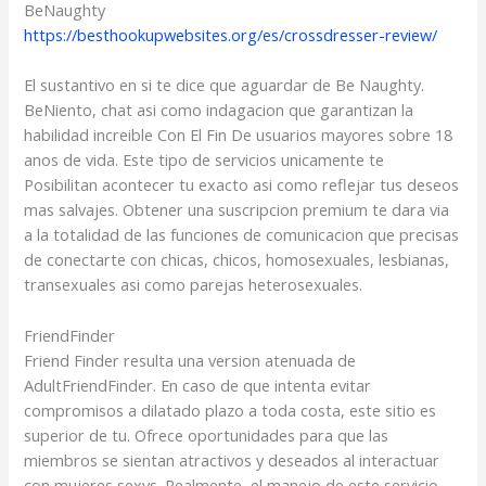
BeNaughty
https://besthookupwebsites.org/es/crossdresser-review/
El sustantivo en si te dice que aguardar de Be Naughty.
BeNiento, chat asi­ como indagacion que garantizan la
habilidad increible Con El Fin De usuarios mayores sobre 18
anos de vida. Este tipo de servicios unicamente te
Posibilitan acontecer tu exacto asi­ como reflejar tus deseos
mas salvajes. Obtener una suscripcion premium te dara via
a la totalidad de las funciones de comunicacion que precisas
de conectarte con chicas, chicos, homosexuales, lesbianas,
transexuales asi­ como parejas heterosexuales.
FriendFinder
Friend Finder resulta una version atenuada de
AdultFriendFinder. En caso de que intenta evitar
compromisos a dilatado plazo a toda costa, este sitio es
superior de tu. Ofrece oportunidades para que las
miembros se sientan atractivos y deseados al interactuar
con mujeres sexys. Realmente, el manejo de este servicio