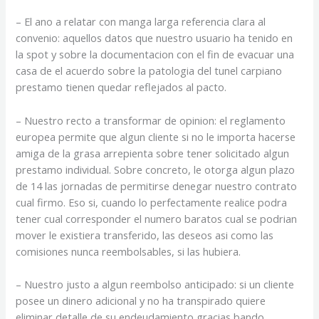
– El ano a relatar con manga larga referencia clara al
convenio: aquellos datos que nuestro usuario ha tenido en
la spot y sobre la documentacion con el fin de evacuar una
casa de el acuerdo sobre la patologi­a del tunel carpiano
prestamo tienen quedar reflejados al pacto.
– Nuestro recto a transformar de opinion: el reglamento
europea permite que algun cliente si no le importa hacerse
amiga de la grasa arrepienta sobre tener solicitado algun
prestamo individual. Sobre concreto, le otorga algun plazo
de 14 las jornadas de permitirse denegar nuestro contrato
cual firmo. Eso si, cuando lo perfectamente realice podra
tener cual corresponder el numero baratos cual se podri­an
mover le existiera transferido, las deseos asi­ como las
comisiones nunca reembolsables, si las hubiera.
– Nuestro justo a algun reembolso anticipado: si un cliente
posee un dinero adicional y no ha transpirado quiere
eliminar detalle de su endeudamiento gracias bando