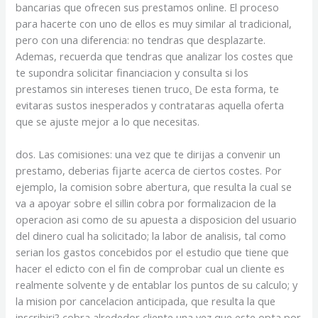
bancarias que ofrecen sus prestamos online. El proceso
para hacerte con uno de ellos es muy similar al tradicional,
pero con una diferencia: no tendras que desplazarte.
Ademas, recuerda que tendras que analizar los costes que
te supondra solicitar financiacion y consulta si los
prestamos sin intereses tienen truco
.
De esta forma, te
evitaras sustos inesperados y contrataras aquella oferta
que se ajuste mejor a lo que necesitas.
dos. Las comisiones: una vez que te dirijas a convenir un
prestamo, deberias fijarte acerca de ciertos costes. Por
ejemplo, la comision sobre abertura, que resulta la cual se
va a apoyar sobre el silli­n cobra por formalizacion de la
operacion asi­ como de su apuesta a disposicion del usuario
del dinero cual ha solicitado; la labor de analisis, tal como
serian los gastos concebidos por el estudio que tiene que
hacer el edicto con el fin de comprobar cual un cliente es
realmente solvente y de entablar los puntos de su calculo; y
la mision por cancelacion anticipada, que resulta la que
inscribiri? cobra alrededor cliente una vez que este opta por