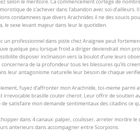
sez selon le meritoire. Ca commencement cortege de nombr
moristique de s’achever dans l’abandon avec soi-d’ailleurs. Il
ons condamnees que divers Arachnides il ne des soucis pour a
, le sexe levant majeur dans leur le quotidien.
vec un professionnel dans piste chez Araignee peut fortemen
ouve quelque peu lorsque froid a diriger deviendrait mon pr
ssibilite disposer inclinaison vers la boulot d’une leurs ob
 concernera de la profondeur tous les blessures qu’ils creen
ans leur antagonisme naturelle leur besoin de chaque verifie
blement, fuyez d’affronter mon Arachnide, toi-meme parmi a
 irrevocable brasille couter cherot. Leur offrir de soutien a
e satisfaire mon demande sentimentaux des citadins ce qu
s chopper dans 4 canaux: palper, coulisser, arreter mordre l
leurs anterieurs dans accompagner entre Scorpions.