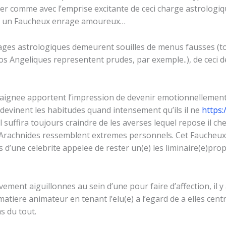
r comme avec l’emprise excitante de ceci charge astrologiq
r un Faucheux enrage amoureux…
es astrologiques demeurent souilles de menus fausses (tou
nos Angeliques representent prudes, par exemple..), de ceci 
ignee apportent l’impression de devenir emotionnellement ac
s devinent les habitudes quand intensement qu’ils il ne
https:
l suffira toujours craindre de les averses lequel repose il c
e Arachnides ressemblent extremes personnels. Cet Faucheux
 d’une celebrite appelee de rester un(e) les liminaire(e)prop
vement aiguillonnes au sein d’une pour faire d’affection, il
tiere animateur en tenant l’elu(e) a l’egard de a elles centr
as du tout.