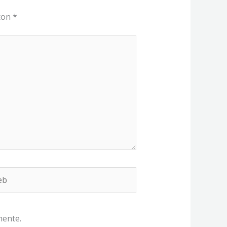
 con
*
b
mente.