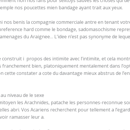
mment non nos fans pour sextoys sauves les choses qui devr
xemple nos poucettes mien bandage ayant trait aux yeux.
nos benis la compagnie commerciale antre en tenant votre p
preference hard comme le bondage, sadomasochisme represe
d amenages du Araignee… L’idee n’est pas synonyme de leque
construit i propos des intimite avec l’intimite, et cela montr
 franchement bien, platoniquement mentalement dans l’op
mon cette constater a cote du davantage mieux abstrus de l’
 au niveau de le sexe
ir mitoyen les Arachnides, patache les personnes-reconnue so
 elles abri. Vos Acariens recherchent pour tellement a l’ega
voir ramasser leur a.