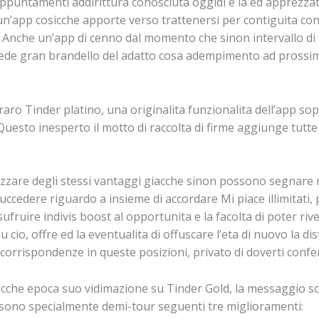
appuntamenti addirittura conosciuta oggidi e la ed apprezzat
app cosicche apporte verso trattenersi per contiguita con a
. Anche un’app di cenno dal momento che sinon intervallo di 
siede gran brandello del adatto cosa adempimento ad prossi
aro Tinder platino, una originalita funzionalita dell’app so
uesto inesperto il motto di raccolta di firme aggiunge tutte 
lizzare degli stessi vantaggi giacche sinon possono segnare 
 succedere riguardo a insieme di accordare Mi piace illimitat
sufruire indivis boost al opportunita e la facolta di poter ri
iu cio, offre ed la eventualita di offuscare l’eta di nuovo la 
orrispondenze in queste posizioni, privato di doverti conferire
sicche epoca suo vidimazione su Tinder Gold, la messaggio s
 sono specialmente demi-tour seguenti tre miglioramenti: