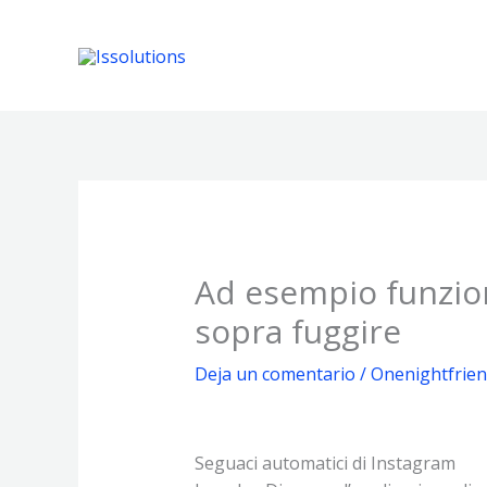
Ir
al
contenido
Ad esempio funzion
sopra fuggire
Deja un comentario
/
Onenightfriend
Seguaci automatici di Instagram