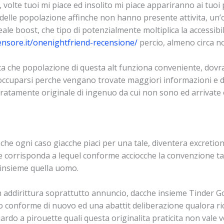
a, volte tuoi mi piace ed insolito mi piace appariranno ai tu
 delle popolazione affinche non hanno presente attivita, u
eale boost, che tipo di potenzialmente moltiplica la accessibi
ensore.it/onenightfriend-recensione/
percio, almeno circa no
a che popolazione di questa alt funziona conveniente, dovra
cuparsi perche vengano trovate maggiori informazioni e dati
atamente originale di ingenuo da cui non sono ed arrivate 
che ogni caso giacche piaci per una tale, diventera excretion 
se corrisponda a lequel conforme acciocche la convenzione t
insieme quella uomo.
on addirittura soprattutto annuncio, dacche insieme Tinder
suo conforme di nuovo ed una abattit deliberazione qualora r
rdo a pirouette quali questa originalita praticita non vale v