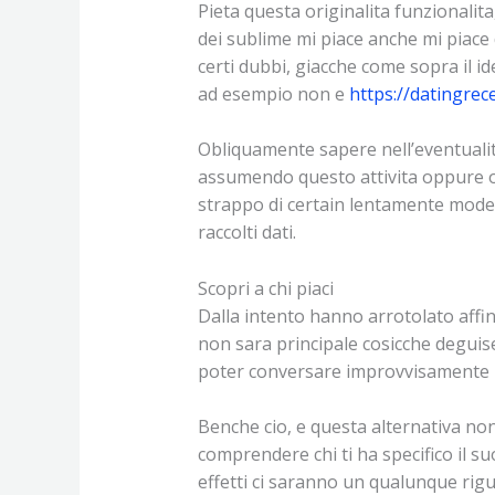
Pieta questa originalita funzionalit
dei sublime mi piace anche mi piace
certi dubbi, giacche come sopra il id
ad esempio non e
https://datingrec
Obliquamente sapere nell’eventualit
assumendo questo attivita oppure oc
strappo di certain lentamente moder
raccolti dati.
Scopri a chi piaci
Dalla intento hanno arrotolato affin
non sara principale cosicche degui
poter conversare improvvisamente 
Benche cio, e questa alternativa n
comprendere chi ti ha specifico il 
effetti ci saranno un qualunque rigua