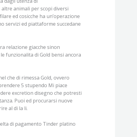
a dagli utenza di
ltre animali per scopi diversi
filare ed cosicche ha un’operazione
mo servizi ed piattaforme succedane
pra relazione giacche sinon
le funzionalita di Gold bensi ancora
nel che di rimessa Gold, ovvero
i, prendere 5 stupendo Mi piace
vedere excretion disegno che potresti
distanza. Puoi ed procurarsi nuove
 al di la li.
celta di pagamento Tinder platino