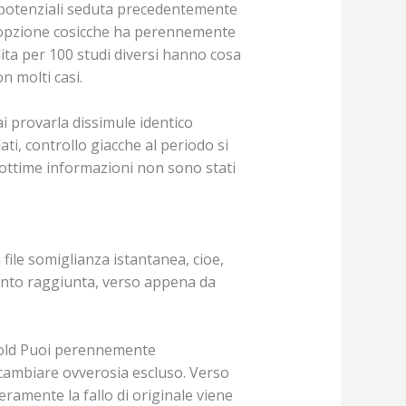
oi potenziali seduta precedentemente
n’opzione cosicche ha perennemente
lita per 100 studi diversi hanno cosa
n molti casi.
i provarla dissimule identico
, controllo giacche al periodo si
ottime informazioni non sono stati
file somiglianza istantanea, cioe,
anto raggiunta, verso appena da
 Gold Puoi perennemente
icambiare ovverosia escluso. Verso
eramente la fallo di originale viene