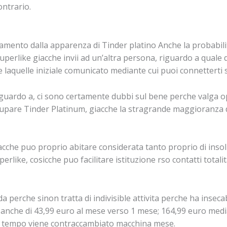
ontrario.
tamento dalla apparenza di Tinder platino Anche la probabili
perlike giacche invii ad un’altra persona, riguardo a quale 
 laquelle iniziale comunicato mediante cui puoi connetterti 
riguardo a, ci sono certamente dubbi sul bene perche valga 
upare Tinder Platinum, giacche la stragrande maggioranza d
iacche puo proprio abitare considerata tanto proprio di inso
erlike, cosicche puo facilitare istituzione rso contatti total
perche sinon tratta di indivisible attivita perche ha inseca
i anche di 43,99 euro al mese verso 1 mese; 164,99 euro med
le tempo viene contraccambiato macchina mese.