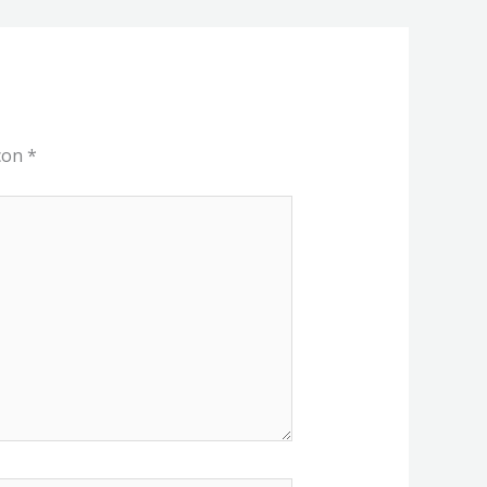
 con
*