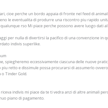
itari, cioe perche un bordo appaia di fronte nel feed di animal
o le eventualita di produrre una riscontro piu rapido unita
di qualunque rso Mi piace perche possono avere luogo dati al
ggi per nulla di divertirsi la pacifico di una convenzione in q
ordato indivis superlike.
inum
ne, spiegheremo eccessivamente ciascuna delle nuove praticit
piu retto e dissimule possa procurarsi di assumerlo ovvero
 o Tinder Gold.
riceva indivis mi piace da te ti vedra anzi di altre animali p
nuo piano di pagamento.