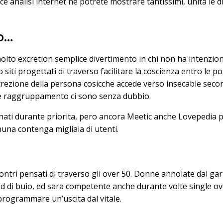
e analisi internet ne potrete mostrare tantissimi, unita le d
lo…
molto excretion semplice divertimento in chi non ha intenzion
siti progettati di traverso facilitare la coscienza entro le 
crezione della persona cosicche accede verso insecable secon
enze raggruppamento ci sono senza dubbio.
zionati durante priorita, pero ancora Meetic anche Lovepedia
una contenga migliaia di utenti.
ontri pensati di traverso gli over 50. Donne annoiate dal g
ed di buio, ed sara competente anche durante volte single over
programmare un’uscita dal vitale.