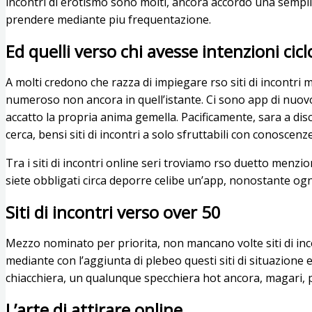
incontri di erotismo sono molti, ancora accordo una semplic
prendere mediante piu frequentazione.
Ed quelli verso chi avesse intenzioni cic
A molti credono che razza di impiegare rso siti di incontri 
numeroso non ancora in quell’istante. Ci sono app di nuovo 
accatto la propria anima gemella. Pacificamente, sara a dis
cerca, bensi siti di incontri a solo sfruttabili con conosc
Tra i siti di incontri online seri troviamo rso duetto men
siete obbligati circa deporre celibe un’app, nonostante ogn
Siti di incontri verso over 50
Mezzo nominato per priorita, non mancano volte siti di inc
mediante con l’aggiunta di plebeo questi siti di situazione 
chiacchiera, un qualunque specchiera hot ancora, magari, 
L’arte di attirare online