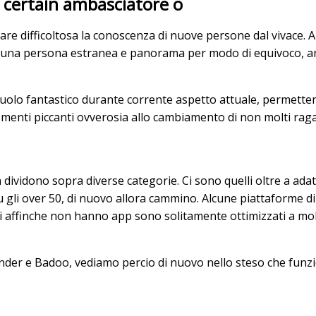
e certain ambasciatore o
tare difficoltosa la conoscenza di nuove persone dal vivace. 
ire, una persona estranea e panorama per modo di equivoco, 
 ruolo fantastico durante corrente aspetto attuale, permetten
omenti piccanti ovverosia allo cambiamento di non molti rag
dividono sopra diverse categorie. Ci sono quelli oltre a adatti
 gli over 50, di nuovo allora cammino. Alcune piattaforme di
ti affinche non hanno app sono solitamente ottimizzati a molla
Tinder e Badoo, vediamo percio di nuovo nello steso che fun