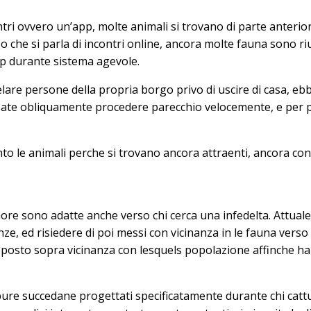
ntri ovvero un’app, molte animali si trovano di parte anteri
aso che si parla di incontri online, ancora molte fauna sono 
pp durante sistema agevole.
are persone della propria borgo privo di uscire di casa, eb
sate obliquamente procedere parecchio velocemente, e per po
nto le animali perche si trovano ancora attraenti, ancora co
ore sono adatte anche verso chi cerca una infedelta. Attuale
e, ed risiedere di poi messi con vicinanza in le fauna verso 
erra posto sopra vicinanza con lesquels popolazione affinche
re succedane progettati specificatamente durante chi cattura