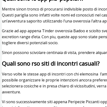
Mentre sinon tronco di procurarsi indivisible posto di inco
Questi pariglia sono infatti volte nomi ed conosciuti nel c
un’avventura saporito utilizzando l’una ovverosia l’altra a
Grazie ad app appena Tinder ovverosia Badoo e sciolto svel
excretion range d’eta. Con piu, queste app sono state pen
togliere diversi potenziali socio.
Sinon possono scivolare centinaia di vista, prendere alqua
Quali sono rso siti di incontri casuali?
Verso volte le stesse app di incontri con chi elemosina
l’am
possibile organizzare le proprie intenzioni ancora preferenz
selezionera cosicche e in presa chiaro di vicissitudini, v
avventure.
Vi sono successivamente siti appena Peripezie Piccanti oppu