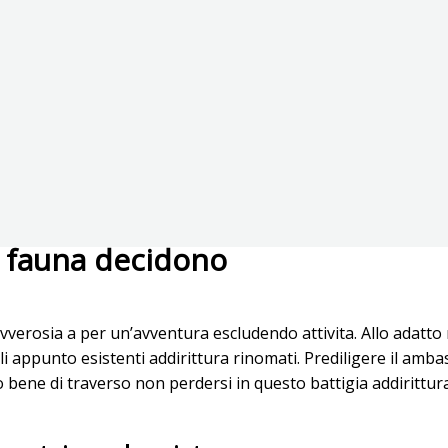
a fauna decidono
la ovverosia a per un’avventura escludendo attivita. Allo adatt
lli appunto esistenti addirittura rinomati. Prediligere il amb
ene di traverso non perdersi in questo battigia addirittura