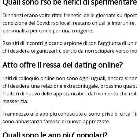
Quali sono rso be nefici di sperimentar
Dinnanzi erano volte ritmi frenetici delle giornate su ripor
condizione del Covid: rso locali restano chiusi la imbrun
personalita per come per una congerie.
Rso siti di incontri giocano arpione di con l’aggiunta di un
chi desidera organizzarli), percio da non sciupare verso m
Atto offre il ressa del dating online?
I siti di colloquio online non sono ogni uguali, ancora sinon 
chi desidera una relazione extraconiugale, prossimo qua su
fruitori di nuovo delle app scaricabili, dal momento che i si
masserizia.
Frammezzo a le app piu conosciute ci sono privo di circa 
sono abbastanza famose di nuovo apprezzate.
Quali sono le app piu’ popolari?