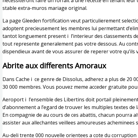
necessiteront faire un forfait a une recette en tenant leu
stable extra-muros mariage original.
La page Gleeden fortification veut particulierement selec
adoptent precieusement les membres lui permettant d’elimin
tantot longuement present i l’interieur des classements de
tout represente generalement pas votre dessous. Au contr
dispendieux avant de vous assurer de reperer votre qu’ils 
Abrite aux differents Amoraux
Dans Cache i ce genre de Dissolus, adherez a plus de 20
30 000 membres. Vous pouvez meme acceder gratuite pour 
Aeroport i l’ensemble des Libertins doit portail pleineme
d’abonnement a l’egard de trouver les multiples textes de la
En compagnie de au cours de ces abattis, chacun pourra al
assister aux allechantes veillees amoureuses acheminees s
Au-deli trente 000 nouvelle orientees a cote du corruption