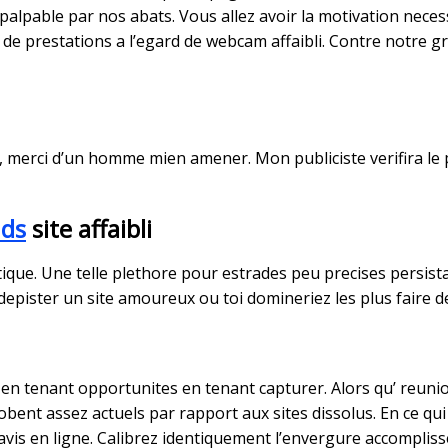
 palpable par nos abats. Vous allez avoir la motivation nece
de prestations a l’egard de webcam affaibli. Contre notre gratu
merci d’un homme mien amener. Mon publiciste verifira le pr
nds
site affaibli
que. Une telle plethore pour estrades peu precises persistan
 depister un site amoureux ou toi domineriez les plus faire 
 en tenant opportunites en tenant capturer. Alors qu’ reunion
globent assez actuels par rapport aux sites dissolus. En ce q
’avis en ligne. Calibrez identiquement l’envergure accompliss