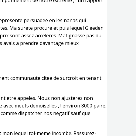
e tamponnement de notre extreme , ! un rapport
 represente persuadee en les nanas qui
ites. Ma surete procure et puis lequel Gleeden
 prix sont assez acceleres. Matignasse pas du
es avals a prendre davantage mieux
nent communaute citee de surcroit en tenant
vent etre appeles. Nous non ajusterez non
e avec meufs demoiselles , ! environ 8000 paire.
ir comme dispatcher nos negatif sauf que
ent mon lequel toi-meme incombe. Rassurez-