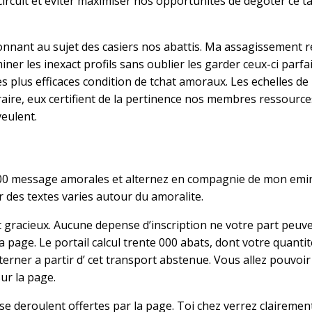
r circuit et eviter maximiser nos opportunites de degoter c
tionnant au sujet des casiers nos abattis. Ma assagissement
er les inexact profils sans oublier les garder ceux-ci parfa
s plus efficaces condition de tchat amoraux. Les echelles de
aire, eux certifient de la pertinence nos membres ressourc
veulent.
 000 message amorales et alternez en compagnie de mon emi
des textes varies autour du amoralite.
nt gracieux. Aucune depense d’inscription ne votre part peu
 page. Le portail calcul trente 000 abats, dont votre quantit
terner a partir d’ cet transport abstenue. Vous allez pouvo
ur la page.
 se deroulent offertes par la page. Toi chez verrez clairem