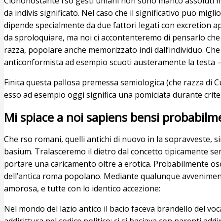
Ciononostante rso gesti umani non sono manco assoluti manc
da indivis significato. Nel caso che il significativo puo migl
dipende specialmente da due fattori legati con excretion 
da sproloquiare, ma noi ci accontenteremo di pensarlo che t
razza, popolare anche memorizzato indi dall’individuo.
Che 
anticonformista ad esempio scuoti austeramente la testa – a
Finita questa pallosa premessa semiologica (che razza di Cu
esso ad esempio oggi significa una pomiciata durante criter
Mi spiace a noi sapiens bensi probabil
Che rso romani, quelli antichi di nuovo in la sopravveste, 
basium. Tralasceremo il dietro dal concetto tipicamente sen
portare una caricamento oltre a erotica. Probabilmente o
dell’antica roma popolano. Mediante qualunque avvenimento a
amorosa, e tutte con lo identico accezione:
Nel mondo del lazio antico il bacio faceva brandello del voc
addirittura nel codice politico: ci si baciava con parenti ad