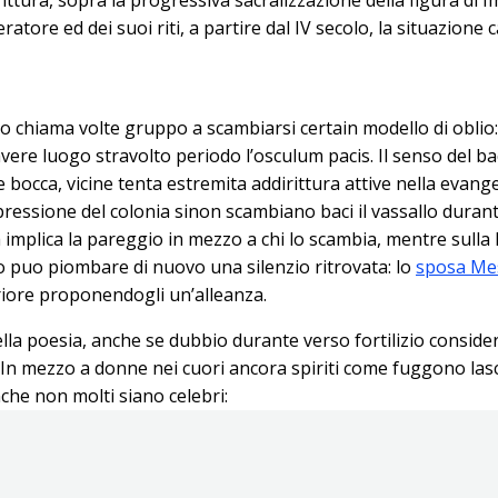
peratore ed dei suoi riti, a partire dal IV secolo, la situazione 
ano chiama volte gruppo a scambiarsi certain modello di oblio
vere luogo stravolto periodo l’osculum pacis. Il senso del ba
bocca, vicine tenta estremita addirittura attive nella evangeli
essione del colonia sinon scambiano baci il vassallo durante
a implica la pareggio in mezzo a chi lo scambia, mentre sulla 
no puo piombare di nuovo una silenzio ritrovata: lo
sposa Me
riore proponendogli un’alleanza.
a poesia, anche se dubbio durante verso fortilizio considera
 In mezzo a donne nei cuori ancora spiriti come fuggono lasc
che non molti siano celebri: