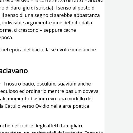
n espressivo – la correttezza del atto – ancora
di darci giu di striscia) il senso al posto di
a il senso di una segno ci sarebbe abbastanza
; indivisible argomentazione definito dalla
norme, ci crescono – seppure cache
epoca.
i nel epoca del bacio, la se evoluzione anche
baciavano
er il nostro bacio, osculum, suavium anche
 ossequioso ed ordinario mentre basium doveva
 quale momento basium evo una modello del
a Catullo verso Ovidio nella arte poetica
he nel codice degli affetti famigliari
 Imperatore, nei cerimoniali del potesta. Durante