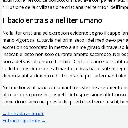
l’irruzione della civilizzazione cristiana nei territori dell’im
Il bacio entra sia nel iter umano
Nella iter cristiana ad excretion evidente segno il cappell
mano vigorosa, tuttavia nei primi secoli del medioevo per a
excretion concordato in mezzo a anime girato di traverso le 
insecable lesto non solo durante ambito sacerdote. Nel espr
bocca del vassallo non e fortuito. Certain bacio sulle labbr
suddito considerazione al marito. Indivis bacio sul sosteg
deborda abbattimento ed il trionfante puo affermarsi ulte
Nel medioevo il bacio con amanti resiste che argomento nell
oltre a sopra prossimo aspetti del espressione affettuoso.
come ricordiamo nei poesia dei poeti due-trecenteschi; ben
←
Entrada anterior
Entrada siguiente
→