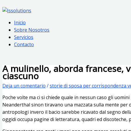
Ir
Escribe
Name*
Email*
Web
al
aquí...
contenido
Inicio
Sobre Nosotros
Servicios
Contacto
A mulinello, aborda francese,
ciascuno
Deja un comentario
/
storie di sposa per corrispondenza v
Poche volte ma ci si chiede quale in nessun caso gli uomini si
Neanderthal sinon tiravano una mazzata sulla mente per dirs
antropologi invero il bacio sarebbe ricavato dal segno della
oggidi occupa pagine di letteratura, quadri ed discoteche, 