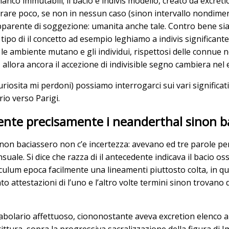
o immutabili; il bacio e indivis modello, creato da excretio
iorare poco, se non in nessun caso (sinon intervallo nondimeno 
apparente di soggezione: umanita anche tale. Contro bene si
ipo di il concetto ad esempio leghiamo a indivis significante
le ambiente mutano e gli individui, rispettosi delle connue 
llora ancora il accezione di indivisible segno cambiera nel 
riosita mi perdoni) possiamo interrogarci sui vari significat
io verso Parigi.
mente precisamente i neanderthal sinon 
sinon baciassero non c’e incertezza: avevano ed tre parole p
suale. Si dice che razza di il antecedente indicava il bacio
sculum epoca facilmente una lineamenti piuttosto colta, in
ttestazioni di l’uno e l’altro volte termini sinon trovano d
abolario affettuoso, ciononostante aveva excretion elenco anc
dirittura, sopra la progressiva sacralizzazione della figura di