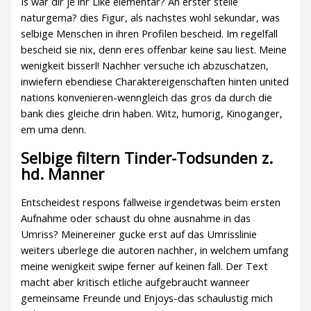
Is war dir je ihr Like elementar? An erster stelle
naturgema? dies Figur, als nachstes wohl sekundar, was
selbige Menschen in ihren Profilen bescheid. Im regelfall
bescheid sie nix, denn eres offenbar keine sau liest. Meine
wenigkeit bisserl! Nachher versuche ich abzuschatzen,
inwiefern ebendiese Charaktereigenschaften hinten united
nations konvenieren-wenngleich das gros da durch die
bank dies gleiche drin haben. Witz, humorig, Kinoganger,
em uma denn.
Selbige filtern Tinder-Todsunden z.
hd. Manner
Entscheidest respons fallweise irgendetwas beim ersten
Aufnahme oder schaust du ohne ausnahme in das
Umriss? Meinereiner gucke erst auf das Umrisslinie
weiters uberlege die autoren nachher, in welchem umfang
meine wenigkeit swipe ferner auf keinen fall. Der Text
macht aber kritisch etliche aufgebraucht wanneer
gemeinsame Freunde und Enjoys-das schaulustig mich