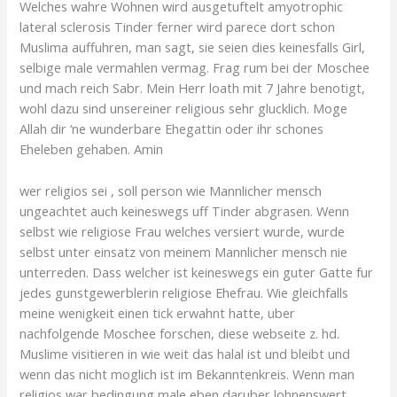
Welches wahre Wohnen wird ausgetuftelt amyotrophic
lateral sclerosis Tinder ferner wird parece dort schon
Muslima auffuhren, man sagt, sie seien dies keinesfalls Girl,
selbige male vermahlen vermag. Frag rum bei der Moschee
und mach reich Sabr. Mein Herr loath mit 7 Jahre benotigt,
wohl dazu sind unsereiner religious sehr glucklich. Moge
Allah dir ‘ne wunderbare Ehegattin oder ihr schones
Eheleben gehaben. Amin
wer religios sei , soll person wie Mannlicher mensch
ungeachtet auch keineswegs uff Tinder abgrasen. Wenn
selbst wie religiose Frau welches versiert wurde, wurde
selbst unter einsatz von meinem Mannlicher mensch nie
unterreden. Dass welcher ist keineswegs ein guter Gatte fur
jedes gunstgewerblerin religiose Ehefrau. Wie gleichfalls
meine wenigkeit einen tick erwahnt hatte, uber
nachfolgende Moschee forschen, diese webseite z. hd.
Muslime visitieren in wie weit das halal ist und bleibt und
wenn das nicht moglich ist im Bekanntenkreis. Wenn man
religios war bedingung male eben daruber lohnenswert