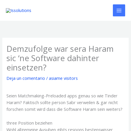
Ir
al
contenido
Demzufolge war sera Haram
sic ‘ne Software dahinter
einsetzen?
Deja un comentario
/
asiame visitors
Seien Matchmaking-Preloaded apps genau so wie Tinder
Haram? Faktisch sollte person Sabr verweilen & gar nicht
forschen somit wird dass die Software Haram sein weiters?
three Position beziehen
Wohl allgemeine Ausuben gibts respons bestenswisser